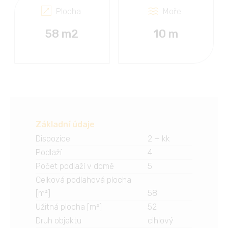
Plocha
Moře
58 m2
10 m
Základní údaje
Dispozice
2 + kk
Podlaží
4
Počet podlaží v domě
5
Celková podlahová plocha
[m²]
58
Užitná plocha [m²]
52
Druh objektu
cihlový