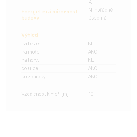
A -
Mimořádně
Energetická náročnost
budovy
úsporná
Výhled
na bazén
:
NE
na moře
:
ANO
na hory
:
NE
do ulice
:
ANO
do zahrady
:
ANO
Vzdálenost k moři [m]
10