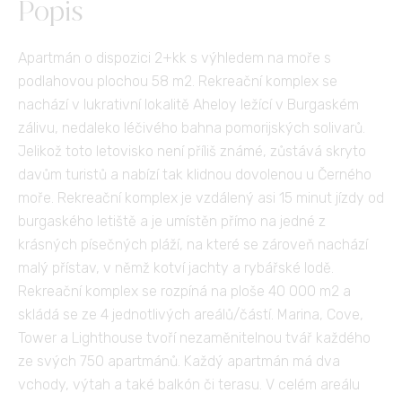
Popis
Apartmán o dispozici 2+kk s výhledem na moře s
podlahovou plochou 58 m2. Rekreační komplex se
nachází v lukrativní lokalitě Aheloy ležící v Burgaském
zálivu, nedaleko léčivého bahna pomorijských solivarů.
Jelikož toto letovisko není příliš známé, zůstává skryto
davům turistů a nabízí tak klidnou dovolenou u Černého
moře. Rekreační komplex je vzdálený asi 15 minut jízdy od
burgaského letiště a je umístěn přímo na jedné z
krásných písečných pláží, na které se zároveň nachází
malý přístav, v němž kotví jachty a rybářské lodě.
Rekreační komplex se rozpíná na ploše 40 000 m2 a
skládá se ze 4 jednotlivých areálů/částí. Marina, Cove,
Tower a Lighthouse tvoří nezaměnitelnou tvář každého
ze svých 750 apartmánů. Každý apartmán má dva
vchody, výtah a také balkón či terasu. V celém areálu