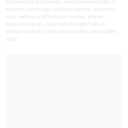
můžete využít 4 restaurace, mnoho kaváren a barů, 2
bazény s vodními bary, sportovní centrum, squashové
kurty, wellness a SPA centrum, masáže, ordinaci
praktického lékaře, supermarket a dalších několik
menších obchodů s rozmanitou nabídkou nejrůznějšího
zboží.