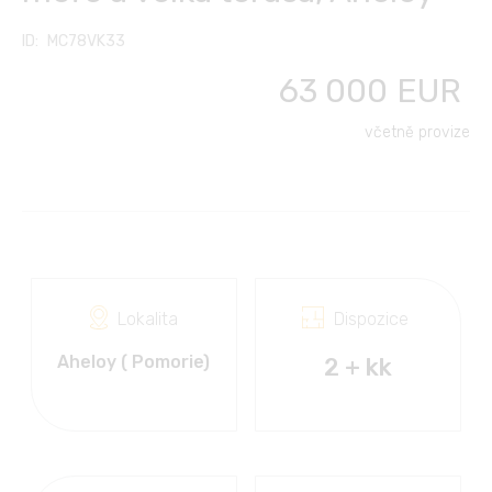
Další služby
Kontakt
English
MC78VK33
Klub vlastníků
Transfery z/na letiště
63 000
EUR
FC FINANCE-CONSULT
Polski
Pronájem aut
včetně provize
Français
Dovolená u moře
Slovensky
Výlety, cestování, kultura
Русский
Lokalita
Dispozice
Български
Aheloy ( Pomorie)
2 + kk