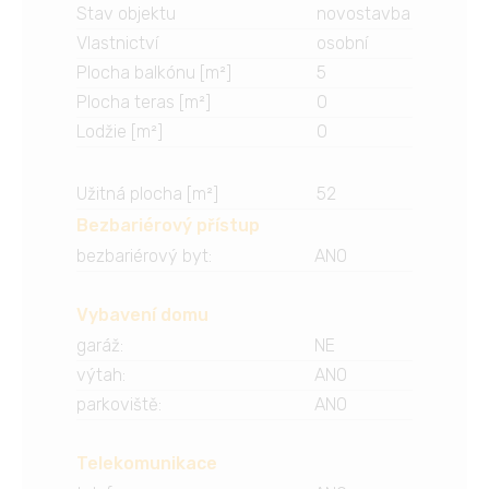
Stav objektu
novostavba
Vlastnictví
osobní
Plocha balkónu [m²]
5
Plocha teras [m²]
0
Lodžie [m²]
0
Užitná plocha [m²]
52
Bezbariérový přístup
bezbariérový byt
:
ANO
Vybavení domu
garáž
:
NE
výtah
:
ANO
parkoviště
:
ANO
Telekomunikace