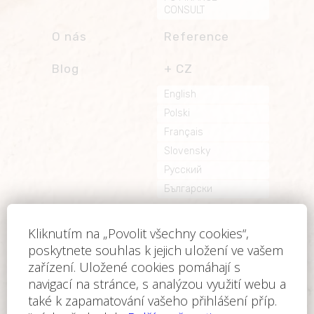
CONSULT
O nás
Reference
Blog
CZ
English
Polski
Français
Slovensky
Русский
Български
Kontakt
Provozovatelem webových stránek je společnost
FC FINANCE-CONSULT ČR, s.r.o.
©2005-2026 - FC FINANCE-CONSULT ČR, s.r.o.