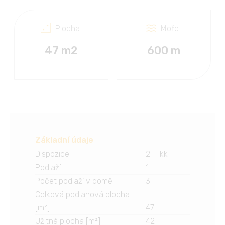
Plocha
Moře
47 m2
600 m
Základní údaje
Dispozice
2 + kk
Podlaží
1
Počet podlaží v domě
3
Celková podlahová plocha
[m²]
47
Užitná plocha [m²]
42