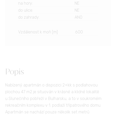
na hory
:
NE
do ulice
:
NE
do zahrady
:
ANO
Vzdálenost k moři [m]
600
Popis
Nabízený apartmán o dispozici 2+kk s podlahovou
plochou 47 m2 je situován v krásné a klidné lokalitě
u Slunečního pobřeží v Bulharsku, a to v soukromém
rekreačním komplexu v 1. podlaží třípatrového domu.
Apartmán se nachází pouze několik set metrů