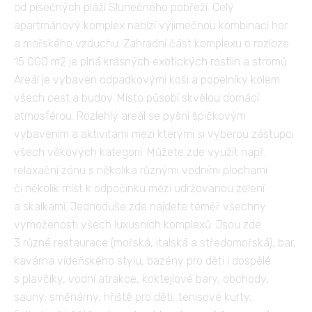
od písečných pláží Slunečného pobřeží. Celý
apartmánový komplex nabízí výjimečnou kombinaci hor
a mořského vzduchu. Zahradní část komplexu o rozloze
15 000 m2 je plná krásných exotických rostlin a stromů.
Areál je vybaven odpadkovými koši a popelníky kolem
všech cest a budov. Místo působí skvělou domácí
atmosférou. Rozlehlý areál se pyšní špičkovým
vybavením a aktivitami mezi kterými si vyberou zástupci
všech věkových kategorií. Můžete zde využít např.
relaxační zónu s několika různými vodními plochami
či několik míst k odpočinku mezi udržovanou zelení
a skalkami. Jednoduše zde najdete téměř všechny
vymoženosti všech luxusních komplexů. Jsou zde
3 různé restaurace (mořská, italská a středomořská), bar,
kavárna vídeňského stylu, bazény pro děti i dospělé
s plavčíky, vodní atrakce, koktejlové bary, obchody,
sauny, směnárny, hřiště pro děti, tenisové kurty,