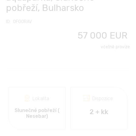
Další služby
pobřeží, Bulharsko
Kontakt
English
Klub vlastníků
Transfery z/na letiště
OFGORAV
FC FINANCE-CONSULT
Polski
57 000
EUR
Pronájem aut
Français
včetně provize
Dovolená u moře
Slovensky
Výlety, cestování, kultura
Русский
Български
Lokalita
Dispozice
Slunečné pobřeží (
2 + kk
Nesebar)