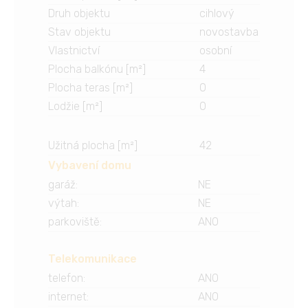
Druh objektu
cihlový
Stav objektu
novostavba
Vlastnictví
osobní
Plocha balkónu [m²]
4
Plocha teras [m²]
0
Lodžie [m²]
0
Užitná plocha [m²]
42
Vybavení domu
garáž
:
NE
výtah
:
NE
parkoviště
:
ANO
Telekomunikace
telefon
:
ANO
internet
:
ANO