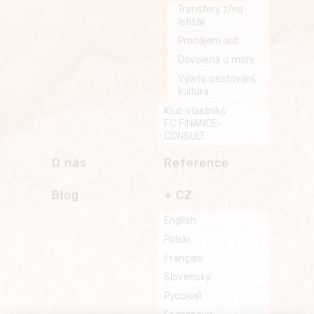
Transfery z/na
letiště
Pronájem aut
Dovolená u moře
Výlety, cestování,
kultura
Klub vlastníků
FC FINANCE-
CONSULT
O nás
Reference
Blog
CZ
English
Polski
Français
Slovensky
Русский