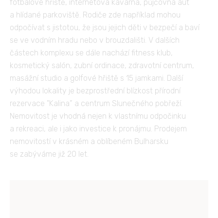
fotbalové hřiště, internetová kavárna, půjčovna aut
a hlídané parkoviště. Rodiče zde například mohou
odpočívat s jistotou, že jsou jejich děti v bezpečí a baví
se ve vodním hradu nebo v brouzdališti. V dalších
částech komplexu se dále nachází fitness klub,
kosmetický salón, zubní ordinace, zdravotní centrum,
masážní studio a golfové hřiště s 15 jamkami. Další
výhodou lokality je bezprostřední blízkost přírodní
rezervace "Kalina” a centrum Slunečného pobřeží.
Nemovitost je vhodná nejen k vlastnímu odpočinku
a rekreaci, ale i jako investice k pronájmu. Prodejem
nemovitostí v krásném a oblíbeném Bulharsku
se zabýváme již 20 let.