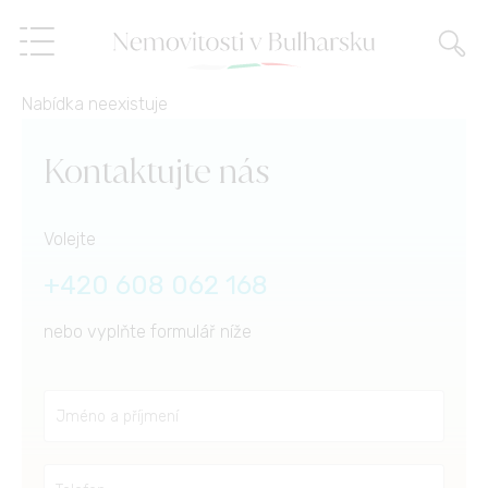
Nabídka neexistuje
Nemovitosti
Kontaktujte nás
Služby
Volejte
O nás
Realitní služby
+420 608 062 168
nebo vyplňte formulář níže
Reference
Prodej na splátky,
finanční poradenství
Blog
Správa nemovitostí
CZ