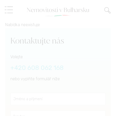
Nabídka neexistuje
Nemovitosti
Kontaktujte nás
Služby
Volejte
O nás
Realitní služby
+420 608 062 168
nebo vyplňte formulář níže
Reference
Prodej na splátky,
finanční poradenství
Blog
Správa nemovitostí
CZ